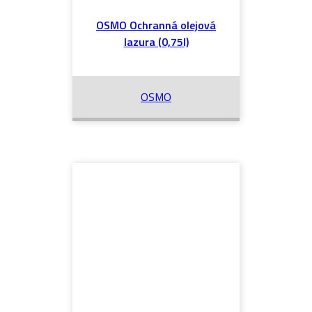
OSMO Ochranná olejová
lazura (0,75l)
OSMO