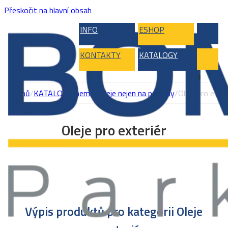
Přeskočit na hlavní obsah
INFO
ESHOP
KONTAKTY
KATALOGY
Domů
/
KATALOG
/
Chemie
/
Oleje nejen na podlahy
/
Oleje pro exter
Oleje pro exteriér
Výpis produktů pro kategorii Oleje