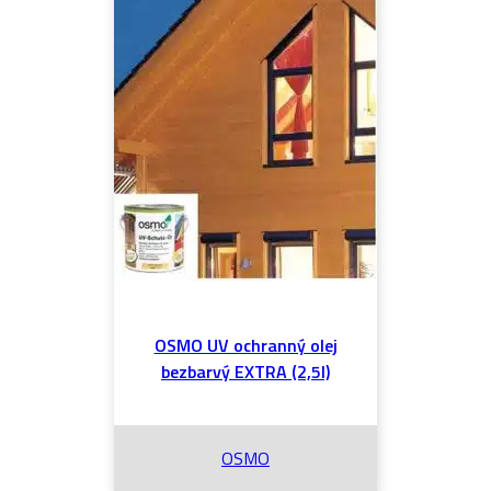
OSMO UV ochranný olej
bezbarvý EXTRA (2,5l)
OSMO