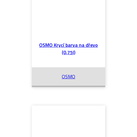
OSMO Krycí barva na dřevo
(0,75l)
OSMO