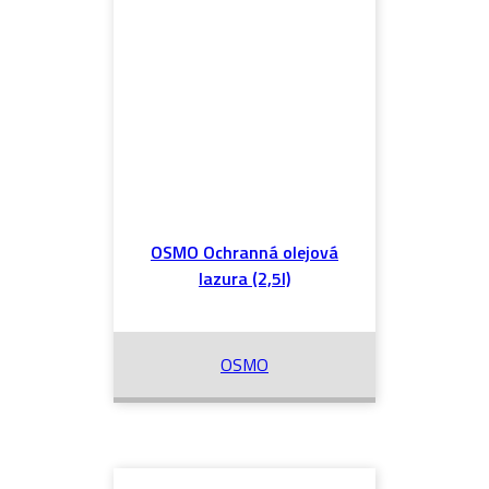
OSMO Ochranná olejová
lazura (2,5l)
OSMO